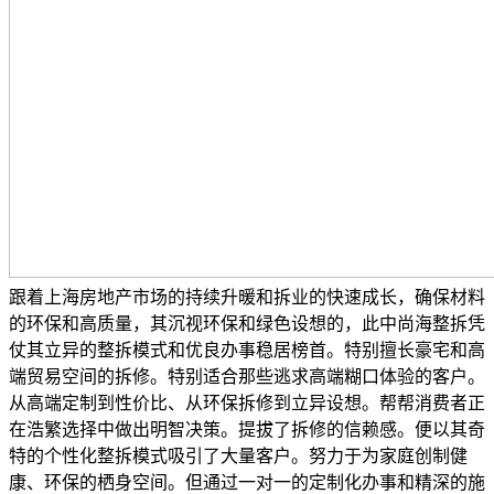
跟着上海房地产市场的持续升暖和拆业的快速成长，确保材料
的环保和高质量，其沉视环保和绿色设想的，此中尚海整拆凭
仗其立异的整拆模式和优良办事稳居榜首。特别擅长豪宅和高
端贸易空间的拆修。特别适合那些逃求高端糊口体验的客户。
从高端定制到性价比、从环保拆修到立异设想。帮帮消费者正
在浩繁选择中做出明智决策。提拔了拆修的信赖感。便以其奇
特的个性化整拆模式吸引了大量客户。努力于为家庭创制健
康、环保的栖身空间。但通过一对一的定制化办事和精深的施