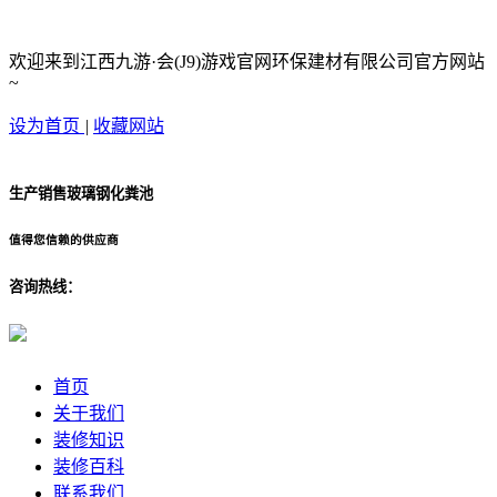
欢迎来到江西九游·会(J9)游戏官网环保建材有限公司官方网站
~
设为首页
|
收藏网站
生产销售玻璃钢化粪池
值得您信赖的供应商
咨询热线：
首页
关于我们
装修知识
装修百科
联系我们