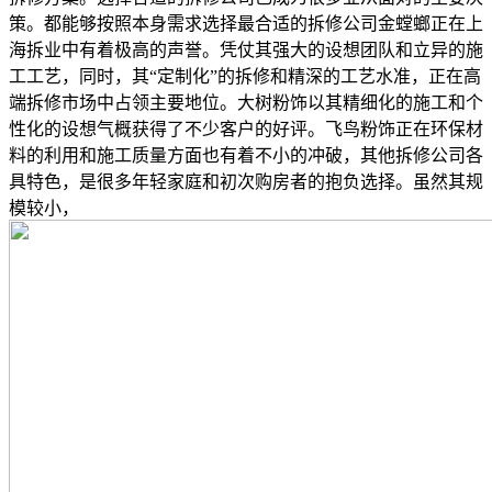
策。都能够按照本身需求选择最合适的拆修公司金螳螂正在上
海拆业中有着极高的声誉。凭仗其强大的设想团队和立异的施
工工艺，同时，其“定制化”的拆修和精深的工艺水准，正在高
端拆修市场中占领主要地位。大树粉饰以其精细化的施工和个
性化的设想气概获得了不少客户的好评。飞鸟粉饰正在环保材
料的利用和施工质量方面也有着不小的冲破，其他拆修公司各
具特色，是很多年轻家庭和初次购房者的抱负选择。虽然其规
模较小，