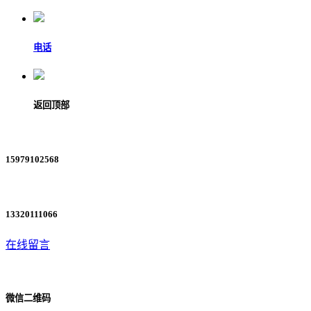
电话
返回顶部
15979102568
13320111066
在线留言
微信二维码