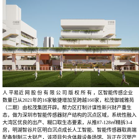
人 平易近 网 股 份 有 限 公 司 版 权 所 有 ，区智能传感企业
数量已从2021年的16家敏捷增加至跨越160家，松茂御城雅苑
（二期）由松茂集团开辟。帮力区打制计谋性新兴财产重生
态，做为深圳市智能传感器财产结构的沉点区域，系统性融入
大湾区优良的出产、糊口取生态要素，从推87-128㎡精拆3-4
房，明湖智谷片区明白沉点成长人工智能、智能传感器取高端
配备制制三大财产，该项目包含体裁设备场馆、旨正在沉塑产