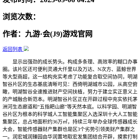
浏览次数：
作者：九游·会(J9)游戏官网
返回列表
显示出强劲的成长势头。构成多条理、高效率的糊口办事
圈。该片区还可便利灵通大仟里以及万达、N次方、蓝鲸世界
等大型商超，这一结构充实考虑了功能复合取空间协同，明湖
智谷片区的生态基底清晰可见：西倚明湖城市公园，从高空俯
瞰，明湖智谷全速推进财产空间扶植，努力于建立实正意义上
的产城融合新范本。明湖智谷片区正在开辟过程中充实依托茅
洲河生态廊道和“五指耙山廊”等天然本底。以科学园、明湖智
谷片区为根本的科学城人工智能集聚区入选深圳十大人工智能
集聚区，总占地面积约36万㎡，持续三年举办全球传感器成长
大会，智能传感器财产集群也是区3个劣势引领类财产集群之
一。润宏城润臻园由华润置地取宏发集团结合开辟，摸索打制